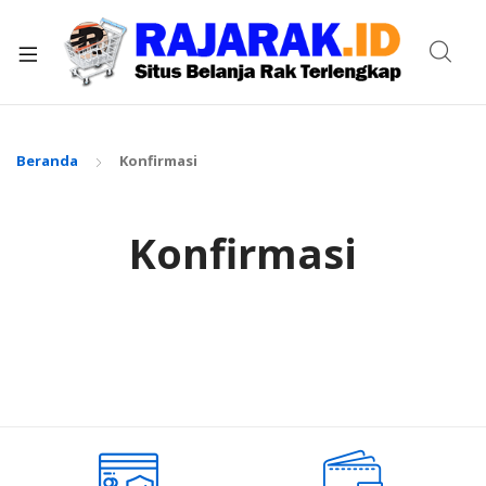
xpand
ild
enu
Beranda
Konfirmasi
Konfirmasi