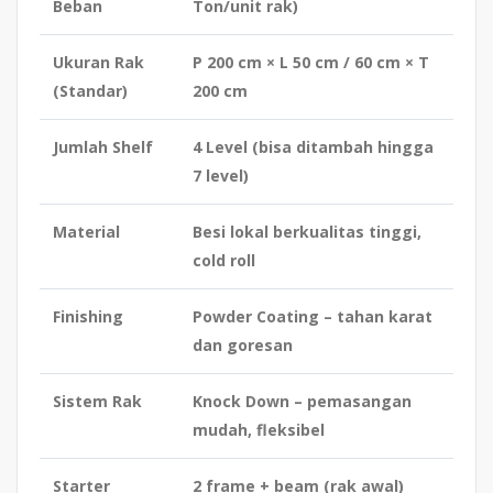
Beban
Ton/unit rak)
Ukuran Rak
P 200 cm × L 50 cm / 60 cm × T
(Standar)
200 cm
Jumlah Shelf
4 Level (bisa ditambah hingga
7 level)
Material
Besi lokal berkualitas tinggi,
cold roll
Finishing
Powder Coating – tahan karat
dan goresan
Sistem Rak
Knock Down – pemasangan
mudah, fleksibel
Starter
2 frame + beam (rak awal)