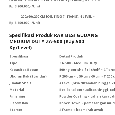
Ukuran : 200x60x200 CM STARTING (2 TIANG), 4 LEVEL =
Rp.3.900.000,-/Unit
200x60x200 CM JOINTING (1 TIANG), 4 LEVEL =
Rp.3.600.000,-/Unit
Spesifikasi Produk RAK BESI GUDANG
MEDIUM DUTY ZA-500 (Kap.500
Kg/Level)
Spesifikasi
Detail Produk
Tipe
ZA-500 – Medium Duty
Kapasitas Beban
500 kg per shelf (4 shelf = 2 Ton/
Ukuran Rak (Standar)
P 200 cm × L 50 cm / 60 cm × T 200 
Jumlah Shelf
4 Level (bisa ditambah hingga 7 l
Material
Besi lokal berkualitas tinggi, col
Finishing
Powder Coating – tahan karat 
Sistem Rak
Knock Down – pemasangan mudah
Starter
2 frame + beam (rak awal)