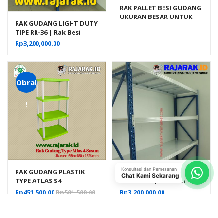
RAK PALLET BESI GUDANG
UKURAN BESAR UNTUK
RAK GUDANG LIGHT DUTY
WAREHOUSE PABRIK
TIPE RR-36 | Rak Besi
Susun Serbaguna
Rp
3,200,000.00
Obral
!
Konsultasi dan Pemesanan
RAK GUDANG PLASTIK
RAK GUDANG LIGHT DUTY
Chat Kami Sekarang
TYPE ATLAS S4
TIPE RR-36 | Rak Besi
Susun Serbaguna
Rp
451,500.00
Rp
501,500.00
Rp
3,200,000.00