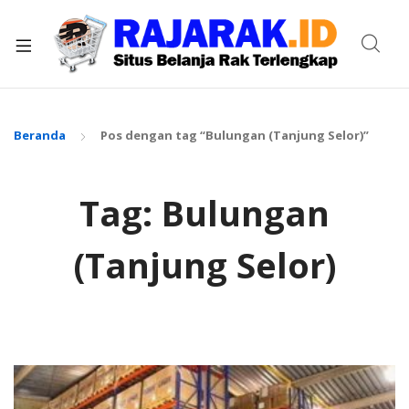
xpand
ild
enu
Beranda
Pos dengan tag “Bulungan (Tanjung Selor)”
Tag:
Bulungan
(Tanjung Selor)