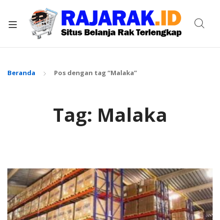
xpand
ild
enu
Beranda
Pos dengan tag “Malaka”
Tag:
Malaka