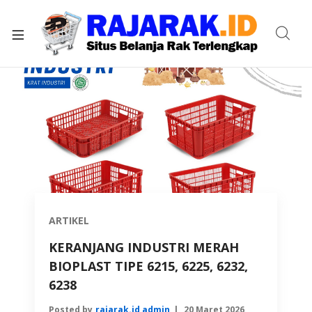
xpand
ild
enu
ARTIKEL
KERANJANG INDUSTRI MERAH
BIOPLAST TIPE 6215, 6225, 6232,
6238
Posted by
rajarak.id admin
20 Maret 2026