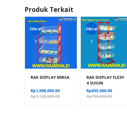
Produk Terkait
Obral
Obral
!
!
RAK DISPLAY MIRSA
RAK DISPLAY FLEXY
4 SUSUN
Rp
1,008,000.00
Rp
635,000.00
Rp
1,120,000.00
Rp
706,000.00