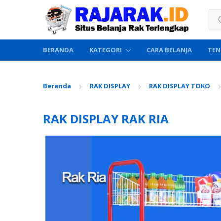
Sea
BERANDA
KATEGORI
CARA BELANJA
TEN
Beranda
RAK DISPLAY
RAK DISPLAY TOKO
RAK DISPLAY RAK RIA