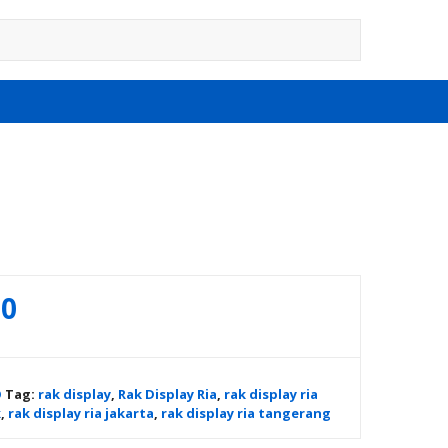
00
O
Tag:
rak display
,
Rak Display Ria
,
rak display ria
k
,
rak display ria jakarta
,
rak display ria tangerang