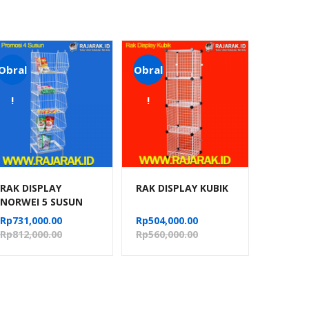
Obral
Obral
!
!
RAK DISPLAY
RAK DISPLAY KUBIK
NORWEI 5 SUSUN
Rp
731,000.00
Rp
504,000.00
Rp
812,000.00
Rp
560,000.00