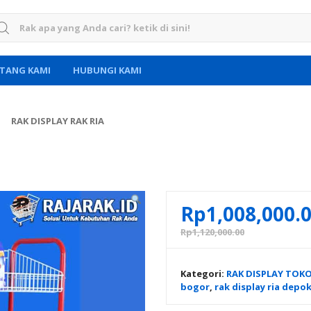
rch for:
TANG KAMI
HUBUNGI KAMI
RAK DISPLAY RAK RIA
Rp
1,008,000.
Rp
1,120,000.00
Kategori:
RAK DISPLAY TOK
bogor
,
rak display ria depo