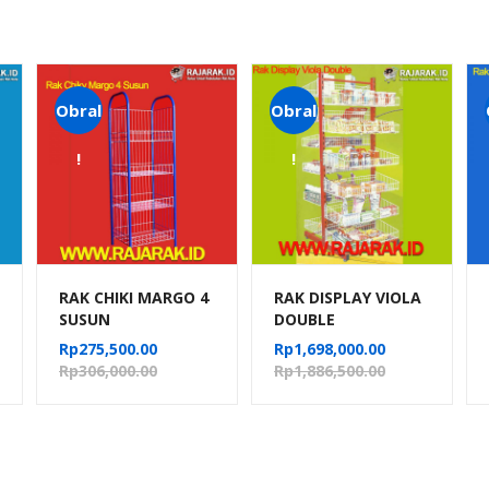
Obral
Obral
!
!
RAK CHIKI MARGO 4
RAK DISPLAY VIOLA
SUSUN
DOUBLE
Rp
275,500.00
Rp
1,698,000.00
Rp
306,000.00
Rp
1,886,500.00