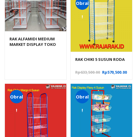
Obral
!
RAK ALFAMIDI MEDIUM
MARKET DISPLAY TOKO
SWALAYAN TIPE RR-18
RAK CHIKI 5 SUSUN RODA
Harga
Harg
Rp
633,500.00
Rp
570,500.00
aslinya
saat
adalah:
ini
Rp633,500.00.
adal
Rp570
Obral
Obral
!
!