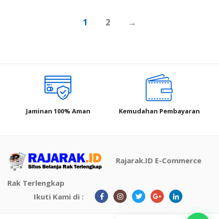
ini
Rp1,120,000.00.
Rp957,500.00.
adal
adalah:
Rp862
1
2
→
Rp1,008,000.00.
Jaminan 100% Aman
Kemudahan Pembayaran
Rajarak.ID E-Commerce
Rak Terlengkap
Ikuti Kami di :