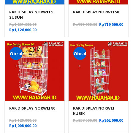
RAK DISPLAY NORWEI 5
RAK DISPLAY NORWEI 50
SUSUN
Harga
Harga
Harg
Rp
1,251,000.00
Rp
799,500.00
Rp
719,500.00
Harga
aslinya
aslinya
saat
Rp
1,126,000.00
saat
adalah:
adalah:
ini
ini
Rp1,251,000.00.
Rp799,500.00.
adal
adalah:
Rp719
Rp1,126,000.00.
Obral
Obral
!
!
RAK DISPLAY NORWEI 80
RAK DISPLAY NORWEI
KUBIK
Harga
Harga
Harg
Rp
1,120,000.00
Rp
957,500.00
Rp
862,000.00
Harga
aslinya
aslinya
saat
Rp
1,008,000.00
saat
adalah:
adalah:
ini