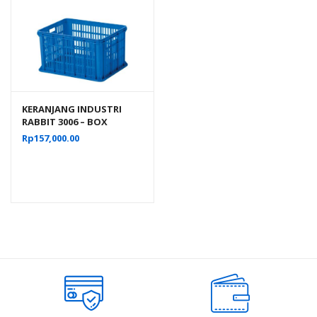
KERANJANG INDUSTRI
RABBIT 3006 – BOX
PLASTIK CONTAINER
Rp
157,000.00
INDUSTRIAL