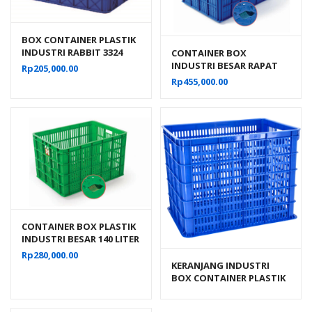
BOX CONTAINER PLASTIK
INDUSTRI RABBIT 3324
CONTAINER BOX
VOLUME 60 LITER UKURAN
INDUSTRI BESAR RAPAT
Rp
205,000.00
60x40x26 CM
RODA HANATA 3101 VOL
Rp
455,000.00
200 LITER UKURAN 80 x 60
x 45 CM
CONTAINER BOX PLASTIK
INDUSTRI BESAR 140 LITER
BERLUBANG RODA
Rp
280,000.00
HANATA 3000 UKURAN 68
KERANJANG INDUSTRI
x 49 x 42 CM
BOX CONTAINER PLASTIK
ATARI 9929 L UKURAN 605
x 424 x 463 MM