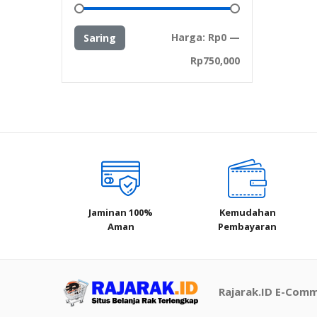
Harga
Harga
Harga:
Rp0
—
Saring
terendah
tertinggi
Rp750,000
Jaminan 100%
Kemudahan
Aman
Pembayaran
Rajarak.ID E-Com