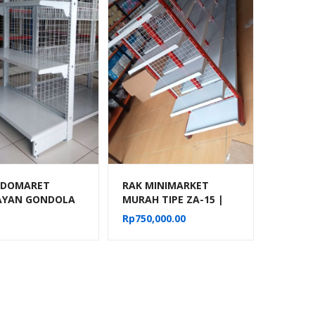
NDOMARET
RAK MINIMARKET
AYAN GONDOLA
MURAH TIPE ZA-15 |
Y TIPE RR-14
RAK GONDOLA DISPLAY
Rp
750,000.00
TOKO