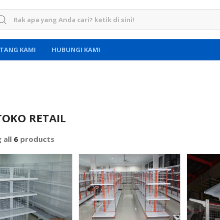
rch for:
TANG KAMI
HUBUNGI KAMI
TOKO RETAIL
 all
6
products