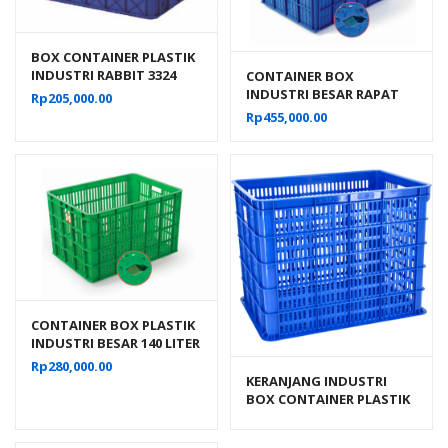
BOX CONTAINER PLASTIK
INDUSTRI RABBIT 3324
CONTAINER BOX
VOLUME 60 LITER UKURAN
INDUSTRI BESAR RAPAT
Rp
205,000.00
60x40x26 CM
RODA HANATA 3101 VOL
Rp
455,000.00
200 LITER UKURAN 80 x 60
x 45 CM
CONTAINER BOX PLASTIK
INDUSTRI BESAR 140 LITER
BERLUBANG RODA
Rp
280,000.00
HANATA 3000 UKURAN 68
KERANJANG INDUSTRI
x 49 x 42 CM
BOX CONTAINER PLASTIK
ATARI 9929 L UKURAN 605
x 424 x 463 MM