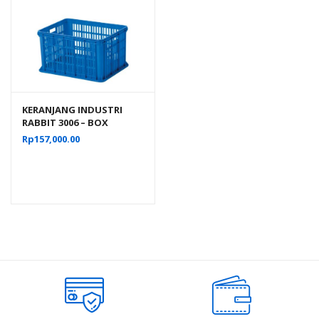
KERANJANG INDUSTRI
RABBIT 3006 – BOX
PLASTIK CONTAINER
Rp
157,000.00
INDUSTRIAL