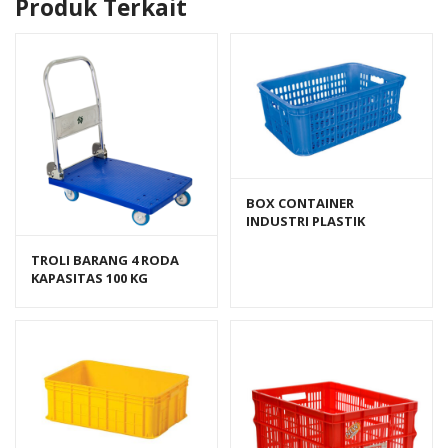
Produk Terkait
BOX CONTAINER
INDUSTRI PLASTIK
BERLUBANG HANATA HNT
2202S (KECIL)
TROLI BARANG 4 RODA
KAPASITAS 100 KG
GREENLEAF TIPE
FOURTNEY 8883