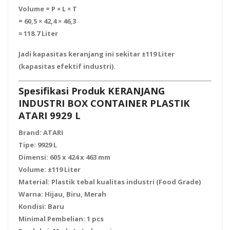
Volume = P × L × T
= 60,5 × 42,4 × 46,3
≈
118.7 Liter
Jadi kapasitas keranjang ini sekitar
±119 Liter
(kapasitas efektif industri).
Spesifikasi Produk KERANJANG
INDUSTRI BOX CONTAINER PLASTIK
ATARI 9929 L
Brand:
ATARI
Tipe:
9929 L
Dimensi:
605 x 424 x 463 mm
Volume:
±119 Liter
Material:
Plastik tebal kualitas industri (Food Grade)
Warna:
Hijau, Biru, Merah
Kondisi:
Baru
Minimal Pembelian:
1 pcs