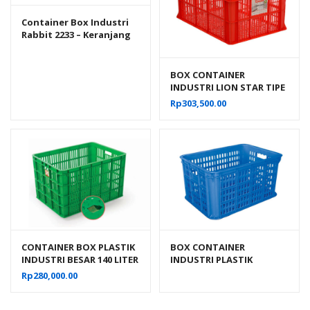
Container Box Industri
Rabbit 2233 – Keranjang
Plastik Rapat Serbaguna
BOX CONTAINER
INDUSTRI LION STAR TIPE
IC-29 FORTE CRATE 303
Rp
303,500.00
CONTAINER BOX PLASTIK
BOX CONTAINER
INDUSTRI BESAR 140 LITER
INDUSTRI PLASTIK
BERLUBANG RODA
BERLUBANG HANATA HNT
Rp
280,000.00
HANATA 3000 UKURAN 68
2202M (MEDIUM)
x 49 x 42 CM