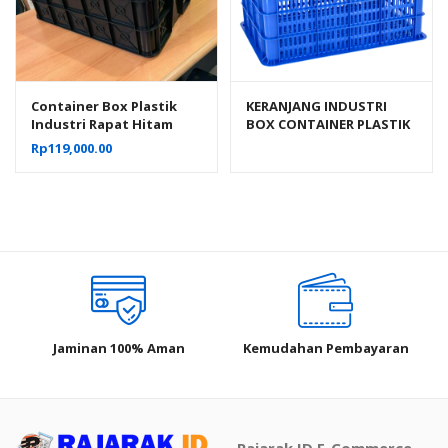
Container Box Plastik
KERANJANG INDUSTRI
Industri Rapat Hitam
BOX CONTAINER PLASTIK
Murah YTH-19B Ukuran
ATARI 9929 L UKURAN 605
Rp
119,000.00
Low Grade 61x41x24 Cm
x 424 x 463 MM
Jaminan 100% Aman
Kemudahan Pembayaran