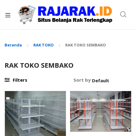
xpand
ild
enu
Beranda
RAK TOKO
RAK TOKO SEMBAKO
RAK TOKO SEMBAKO
Filters
Sort by