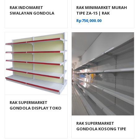
RAK INDOMARET
RAK MINIMARKET MURAH
SWALAYAN GONDOLA
TIPE ZA-15 | RAK
DISPLAY TIPE RR-14
GONDOLA DISPLAY TOKO
Rp
750,000.00
RAK SUPERMARKET
GONDOLA DISPLAY TOKO
SWALAYAN TIPE RR-170
RAK SUPERMARKET
GONDOLA KOSONG TIPE
RR-170 RAJA RAK