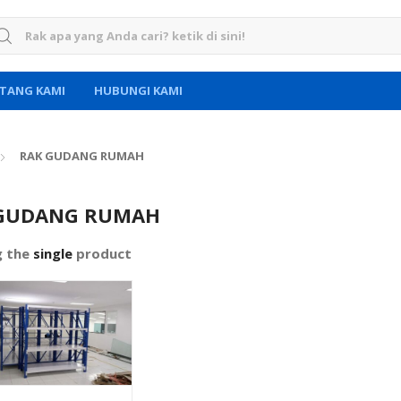
rch for:
TANG KAMI
HUBUNGI KAMI
RAK GUDANG RUMAH
GUDANG RUMAH
g the
single
product