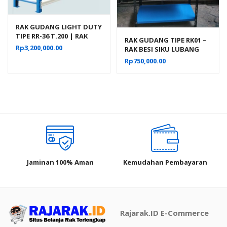
RAK GUDANG LIGHT DUTY
TIPE RR-36 T.200 | RAK
RAK GUDANG TIPE RK01 –
BESI SUSUN
Rp
3,200,000.00
RAK BESI SIKU LUBANG
SUSUN SERBAGUNA
Rp
750,000.00
Jaminan 100% Aman
Kemudahan Pembayaran
Rajarak.ID E-Commerce