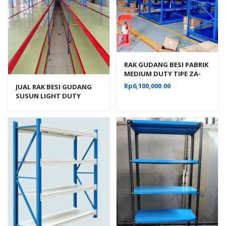
RAK GUDANG BESI PABRIK
MEDIUM DUTY TIPE ZA-
500, UKURAN 150x100x200
Rp
6,100,000.00
JUAL RAK BESI GUDANG
CM, 5 LEVEL
SUSUN LIGHT DUTY
SERBAGUNA TIPE C-150