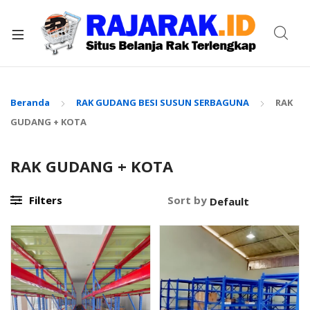
xpand
ild
enu
Beranda
RAK GUDANG BESI SUSUN SERBAGUNA
RAK
GUDANG + KOTA
RAK GUDANG + KOTA
Filters
Sort by