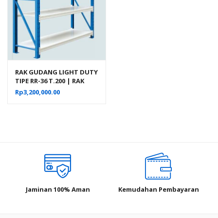
RAK GUDANG LIGHT DUTY
TIPE RR-36 T.200 | RAK
BESI SUSUN
Rp
3,200,000.00
Jaminan 100% Aman
Kemudahan Pembayaran