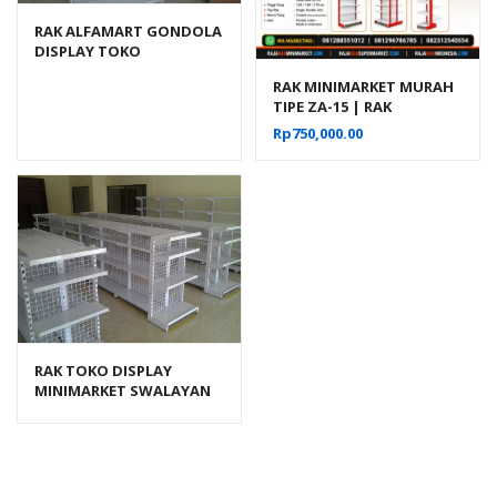
RAK ALFAMART GONDOLA
DISPLAY TOKO
SWALAYAN TIPE RR-16
RAK MINIMARKET MURAH
TIPE ZA-15 | RAK
GONDOLA DISPLAY TOKO
Rp
750,000.00
RAK TOKO DISPLAY
MINIMARKET SWALAYAN
TIPE RR‑13 RAJARAK