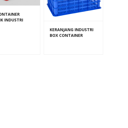
ONTAINER
IK INDUSTRI
85 LITER HDPE
KERANJANG INDUSTRI
AST 6232
BOX CONTAINER
PLASTIK ATARI 9929 L
UKURAN 605 x 424 x
463 MM