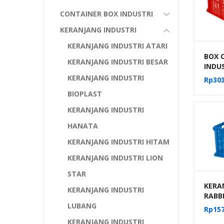
CONTAINER BOX INDUSTRI
KERANJANG INDUSTRI
KERANJANG INDUSTRI ATARI
BOX 
KERANJANG INDUSTRI BESAR
INDU
TIPE 
KERANJANG INDUSTRI
Rp
303
CRAT
BIOPLAST
KERANJANG INDUSTRI
HANATA
KERANJANG INDUSTRI HITAM
KERANJANG INDUSTRI LION
STAR
KERA
KERANJANG INDUSTRI
RABBI
LUBANG
PLAS
Rp
157
INDU
KERANJANG INDUSTRI