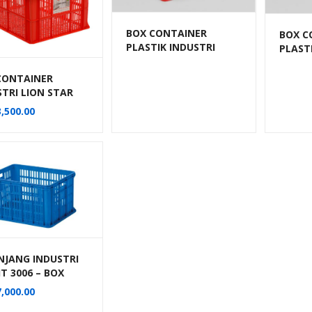
BOX CONTAINER
BOX C
PLASTIK INDUSTRI
PLAST
BESAR 100 LITER HDPE
BESAR 
BIOPLAST 6238
BIOPL
CONTAINER
UKURAN 62 x 43 x 38
STRI LION STAR
cm
IC-29 FORTE
,500.00
E 303
NJANG INDUSTRI
T 3006 – BOX
TIK CONTAINER
,000.00
STRIAL