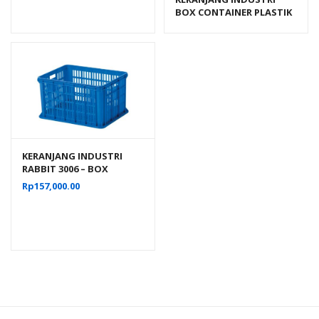
BOX CONTAINER PLASTIK
ATARI 9929 L UKURAN 605
x 424 x 463 MM
KERANJANG INDUSTRI
RABBIT 3006 – BOX
PLASTIK CONTAINER
Rp
157,000.00
INDUSTRIAL