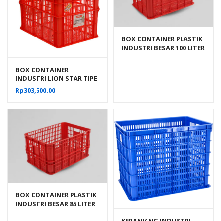
BOX CONTAINER PLASTIK
INDUSTRI BESAR 100 LITER
HDPE BIOPLAST 6238
UKURAN 62 x 43 x 38 cm
BOX CONTAINER
INDUSTRI LION STAR TIPE
IC-29 FORTE CRATE 303
Rp
303,500.00
BOX CONTAINER PLASTIK
INDUSTRI BESAR 85 LITER
HDPE BIOPLAST 6232
KERANJANG INDUSTRI