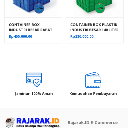
CONTAINER BOX
CONTAINER BOX PLASTIK
INDUSTRI BESAR RAPAT
INDUSTRI BESAR 140 LITER
RODA HANATA 3101 VOL
BERLUBANG RODA
Rp
455,000.00
Rp
280,000.00
200 LITER UKURAN 80 x 60
HANATA 3000 UKURAN 68
x 45 CM
x 49 x 42 CM
Jaminan 100% Aman
Kemudahan Pembayaran
Rajarak.ID E-Commerce