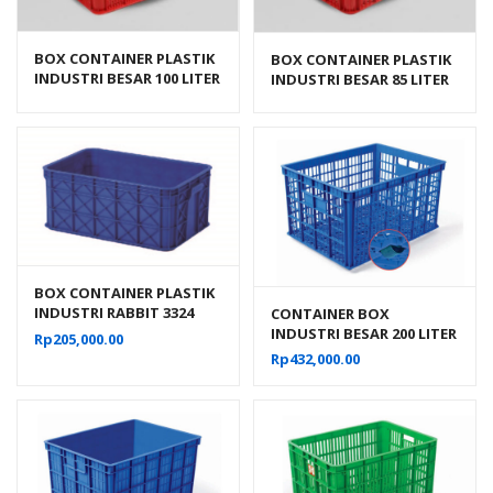
BOX CONTAINER PLASTIK
BOX CONTAINER PLASTIK
INDUSTRI BESAR 100 LITER
INDUSTRI BESAR 85 LITER
HDPE BIOPLAST 6238
HDPE BIOPLAST 6232
UKURAN 62 x 43 x 38 cm
BOX CONTAINER PLASTIK
INDUSTRI RABBIT 3324
CONTAINER BOX
VOLUME 60 LITER UKURAN
INDUSTRI BESAR 200 LITER
Rp
205,000.00
60x40x26 CM
BERLUBANG RODA
Rp
432,000.00
HANATA 3001 UKURAN 80
x 60 x 45 CM