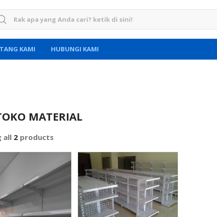
rch for:
TANG KAMI
HUBUNGI KAMI
TOKO MATERIAL
 all
2
products