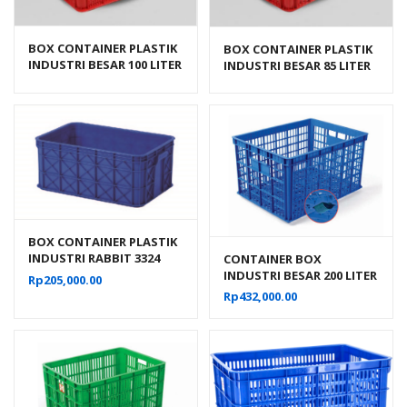
BOX CONTAINER PLASTIK
BOX CONTAINER PLASTIK
INDUSTRI BESAR 100 LITER
INDUSTRI BESAR 85 LITER
HDPE BIOPLAST 6238
HDPE BIOPLAST 6232
UKURAN 62 x 43 x 38 cm
BOX CONTAINER PLASTIK
INDUSTRI RABBIT 3324
CONTAINER BOX
VOLUME 60 LITER UKURAN
INDUSTRI BESAR 200 LITER
Rp
205,000.00
60x40x26 CM
BERLUBANG RODA
Rp
432,000.00
HANATA 3001 UKURAN 80
x 60 x 45 CM