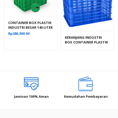
CONTAINER BOX PLASTIK
INDUSTRI BESAR 140 LITER
BERLUBANG RODA
Rp
280,000.00
HANATA 3000 UKURAN 68
KERANJANG INDUSTRI
x 49 x 42 CM
BOX CONTAINER PLASTIK
ATARI 9929 L UKURAN 605
x 424 x 463 MM
Jaminan 100% Aman
Kemudahan Pembayaran