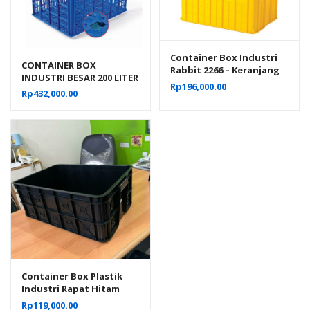
Container Box Industri
CONTAINER BOX
Rabbit 2266 – Keranjang
INDUSTRI BESAR 200 LITER
Plastik Rapat Serbaguna
Rp
196,000.00
BERLUBANG RODA
Rp
432,000.00
62×43×31 cm
HANATA 3001 UKURAN 80
x 60 x 45 CM
Container Box Plastik
Industri Rapat Hitam
Murah YTH-19B Ukuran
Rp
119,000.00