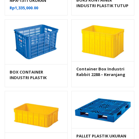
BOKS KONTAINER
NPA-1311 UKURAN
INDUSTRI PLASTIK TUTUP
130x110x16 CM, JUAL
Rp
1,335,000.00
RAPAT RABBIT 7000
HARGA BERSAING
Container Box Industri
BOX CONTAINER
Rabbit 2288 – Keranjang
INDUSTRI PLASTIK
Plastik Rapat Serbaguna
BERLUBANG HANATA HNT
62×43×38 cm
2202E
PALLET PLASTIK UKURAN