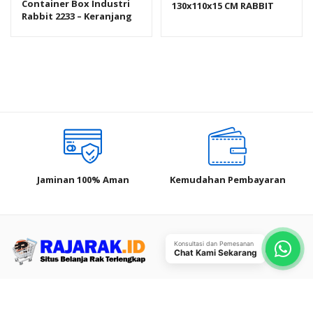
Container Box Industri
130x110x15 CM RABBIT
Rabbit 2233 – Keranjang
NPJ-1311, JUAL HARGA
Plastik Rapat Serbaguna
BERSAING
Jaminan 100% Aman
Kemudahan Pembayaran
Konsultasi dan Pemesanan
Rajarak.ID E-Commerce
Chat Kami Sekarang
Rak Terlengkap
Ikuti Kami di :