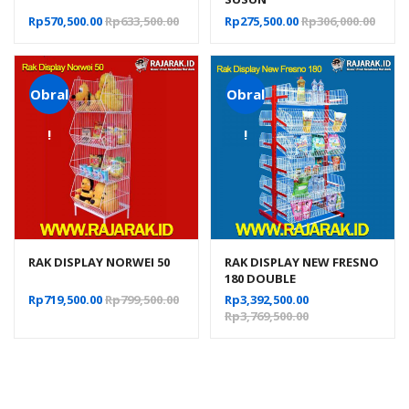
Rp
570,500.00
Rp
633,500.00
Rp
275,500.00
Rp
306,000.00
Obral
Obral
!
!
RAK DISPLAY NORWEI 50
RAK DISPLAY NEW FRESNO
180 DOUBLE
Rp
719,500.00
Rp
799,500.00
Rp
3,392,500.00
Rp
3,769,500.00