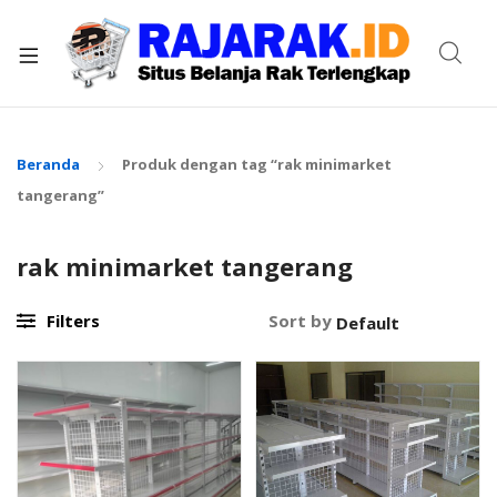
xpand
ild
enu
Beranda
Produk dengan tag “rak minimarket
tangerang”
rak minimarket tangerang
Filters
Sort by