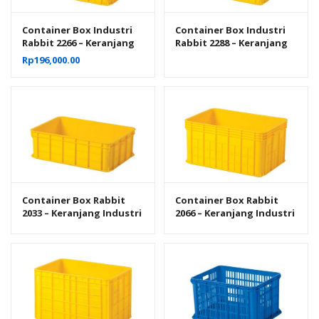
Container Box Industri
Container Box Industri
Rabbit 2266 – Keranjang
Rabbit 2288 – Keranjang
Plastik Rapat Serbaguna
Plastik Rapat Serbaguna
Rp
196,000.00
62×43×31 cm
62×43×38 cm
Container Box Rabbit
Container Box Rabbit
2033 – Keranjang Industri
2066 – Keranjang Industri
Plastik Rapat Serbaguna
Plastik Rapat Serbaguna