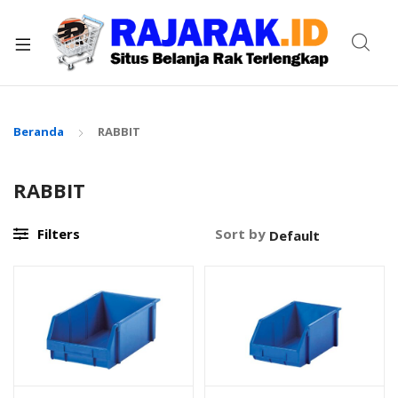
xpand
ild
enu
Beranda
RABBIT
RABBIT
Filters
Sort by