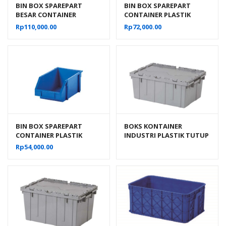
BIN BOX SPAREPART
BIN BOX SPAREPART
BESAR CONTAINER
CONTAINER PLASTIK
PLASTIK INDUSTRI RABBIT
INDUSTRI RABBIT 0222
Rp
110,000.00
Rp
72,000.00
0111
BIN BOX SPAREPART
BOKS KONTAINER
CONTAINER PLASTIK
INDUSTRI PLASTIK TUTUP
INDUSTRI RABBIT 0333
RAPAT RABBIT 6000
Rp
54,000.00