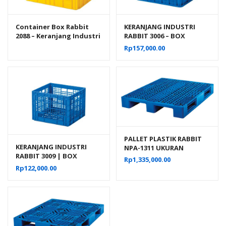
Container Box Rabbit
KERANJANG INDUSTRI
2088 – Keranjang Industri
RABBIT 3006 – BOX
Plastik Rapat Serbaguna
PLASTIK CONTAINER
Rp
157,000.00
INDUSTRIAL
PALLET PLASTIK RABBIT
KERANJANG INDUSTRI
NPA-1311 UKURAN
RABBIT 3009 | BOX
130x110x16 CM, JUAL
Rp
1,335,000.00
PLASTIK CONTAINER
HARGA BERSAING
Rp
122,000.00
INDUSTRIAL 38,5x35x28
CM