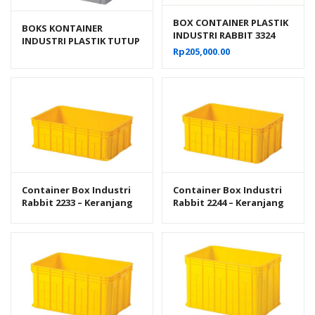
BOX CONTAINER PLASTIK
BOKS KONTAINER
INDUSTRI RABBIT 3324
INDUSTRI PLASTIK TUTUP
VOLUME 60 LITER UKURAN
Rp
205,000.00
RAPAT RABBIT 7000
60x40x26 CM
Container Box Industri
Container Box Industri
Rabbit 2233 – Keranjang
Rabbit 2244 – Keranjang
Plastik Rapat Serbaguna
Plastik Rapat Serbaguna