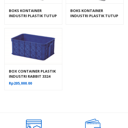
BOKS KONTAINER
BOKS KONTAINER
INDUSTRI PLASTIK TUTUP
INDUSTRI PLASTIK TUTUP
RAPAT RABBIT 6000
RAPAT RABBIT 7000
BOX CONTAINER PLASTIK
INDUSTRI RABBIT 3324
VOLUME 60 LITER UKURAN
Rp
205,000.00
60x40x26 CM