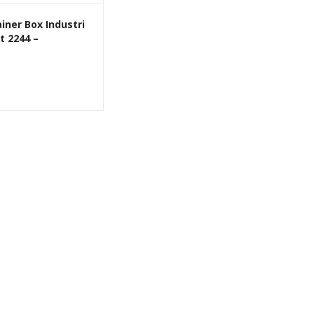
iner Box Industri
t 2244 –
jang Plastik
t Serbaguna