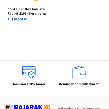
Container Box Industri
Rabbit 2266 – Keranjang
Plastik Rapat Serbaguna
Rp
196,000.00
62×43×31 cm
Jaminan 100% Aman
Kemudahan Pembayaran
Rajarak.ID E-Commerce