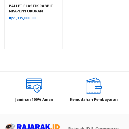
PALLET PLASTIK RABBIT
NPA-1311 UKURAN
130x110x16 CM, JUAL
Rp
1,335,000.00
HARGA BERSAING
Jaminan 100% Aman
Kemudahan Pembayaran
Rajarak.ID E-Commerce