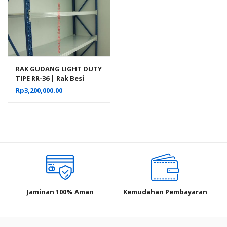
RAK GUDANG LIGHT DUTY
TIPE RR-36 | Rak Besi
Susun Serbaguna
Rp
3,200,000.00
Jaminan 100% Aman
Kemudahan Pembayaran