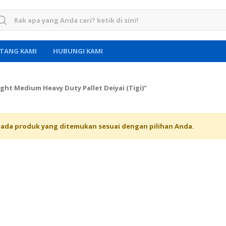
rch for:
TANG KAMI
HUBUNGI KAMI
ht Medium Heavy Duty Pallet Deiyai (Tigi)”
 ada produk yang ditemukan sesuai dengan pilihan Anda.