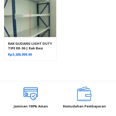
RAK GUDANG LIGHT DUTY
TIPE RR-36 | Rak Besi
Susun Serbaguna
Rp
3,200,000.00
Jaminan 100% Aman
Kemudahan Pembayaran