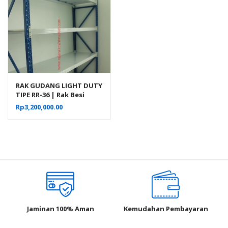
RAK GUDANG LIGHT DUTY
TIPE RR-36 | Rak Besi
Susun Serbaguna
Rp
3,200,000.00
Jaminan 100% Aman
Kemudahan Pembayaran