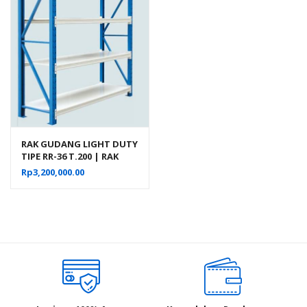
RAK GUDANG LIGHT DUTY
TIPE RR-36 T.200 | RAK
BESI SUSUN
Rp
3,200,000.00