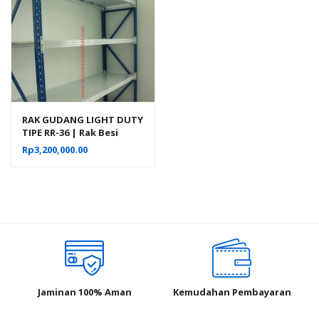
RAK GUDANG LIGHT DUTY
TIPE RR-36 | Rak Besi
Susun Serbaguna
Rp
3,200,000.00
Jaminan 100% Aman
Kemudahan Pembayaran