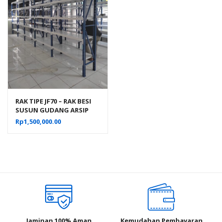
RAK TIPE JF70 – RAK BESI
SUSUN GUDANG ARSIP
KANTOR SERBAGUNA
Rp
1,500,000.00
Jaminan 100% Aman
Kemudahan Pembayaran