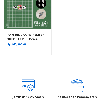
RAM BINGKAI WIREMESH
100×150 CM + H5 WALL
PUTIH | Rak Dinding
Rp
465,000.00
Gantung Mundo Toko
Aksesoris
Jaminan 100% Aman
Kemudahan Pembayaran