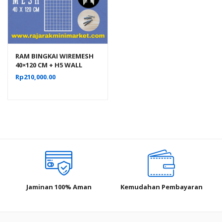
RAM BINGKAI WIREMESH
40×120 CM + H5 WALL
PUTIH | Rak Dinding
Rp
210,000.00
Gantung Mundo Toko
Aksesoris
Jaminan 100% Aman
Kemudahan Pembayaran