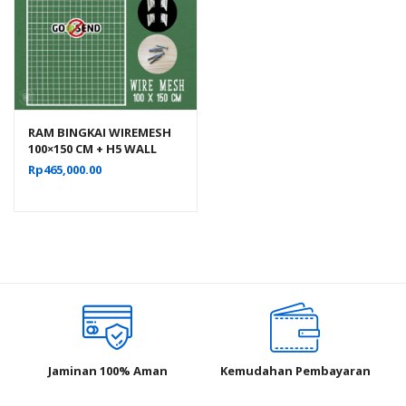
RAM BINGKAI WIREMESH
100×150 CM + H5 WALL
PUTIH | Rak Dinding
Rp
465,000.00
Gantung Mundo Toko
Aksesoris
Jaminan 100% Aman
Kemudahan Pembayaran