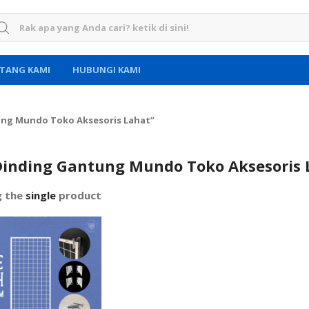
rch for:
TANG KAMI
HUBUNGI KAMI
ung Mundo Toko Aksesoris Lahat”
Dinding Gantung Mundo Toko Aksesoris 
g the
single
product