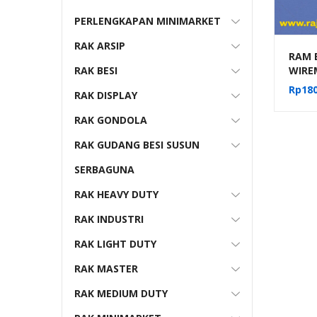
PERLENGKAPAN MINIMARKET
RAK ARSIP
RAM 
RAK BESI
WIRE
H5 WA
Rp
180
RAK DISPLAY
Dind
Mund
RAK GONDOLA
RAK GUDANG BESI SUSUN
SERBAGUNA
RAK HEAVY DUTY
RAK INDUSTRI
RAK LIGHT DUTY
RAK MASTER
RAK MEDIUM DUTY