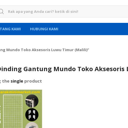
rch for:
TANG KAMI
HUBUNGI KAMI
ng Mundo Toko Aksesoris Luwu Timur (Malili)”
inding Gantung Mundo Toko Aksesoris L
g the
single
product