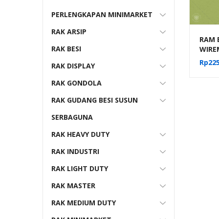
PERLENGKAPAN MINIMARKET
RAK ARSIP
RAM 
RAK BESI
WIRE
H5 WA
Rp
225
RAK DISPLAY
Dind
Mund
RAK GONDOLA
RAK GUDANG BESI SUSUN
SERBAGUNA
RAK HEAVY DUTY
RAK INDUSTRI
RAK LIGHT DUTY
RAK MASTER
RAK MEDIUM DUTY