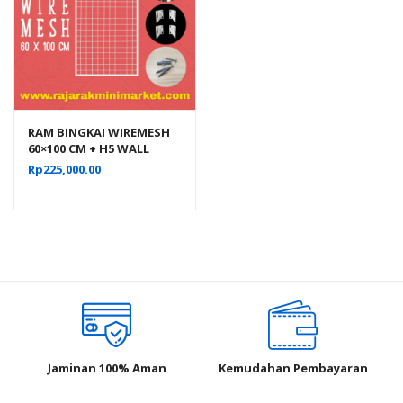
RAM BINGKAI WIREMESH
60×100 CM + H5 WALL
PUTIH | Rak Dinding
Rp
225,000.00
Gantung Mundo Toko
Aksesoris
Jaminan 100% Aman
Kemudahan Pembayaran