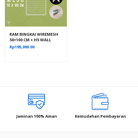
RAM BINGKAI WIREMESH
50×100 CM + H5 WALL
PUTIH | Rak Dinding
Rp
195,000.00
Gantung Mundo Toko
Aksesoris
Jaminan 100% Aman
Kemudahan Pembayaran