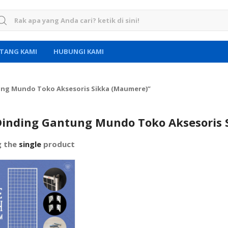
rch for:
TANG KAMI
HUBUNGI KAMI
ung Mundo Toko Aksesoris Sikka (Maumere)”
Dinding Gantung Mundo Toko Aksesoris 
g the
single
product