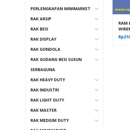
PERLENGKAPAN MINIMARKET
RAK ARSIP
RAM 
WIRE
RAK BESI
H5 WA
Rp
210
RAK DISPLAY
Dind
Mund
RAK GONDOLA
RAK GUDANG BESI SUSUN
SERBAGUNA
RAK HEAVY DUTY
RAK INDUSTRI
RAK LIGHT DUTY
RAK MASTER
RAK MEDIUM DUTY