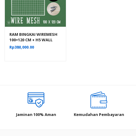
RAM BINGKAI WIREMESH
100×120 CM + H5 WALL
PUTIH | Rak Dinding
Rp
380,000.00
Gantung Mundo Toko
Aksesoris
Jaminan 100% Aman
Kemudahan Pembayaran