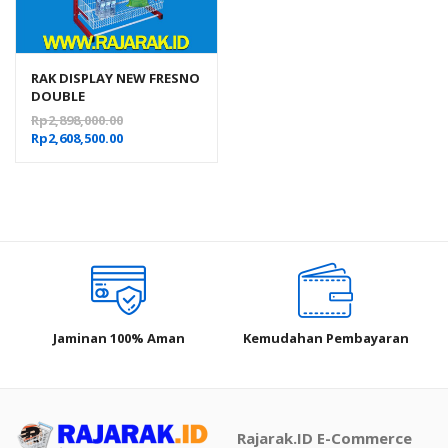
RAK DISPLAY NEW FRESNO
DOUBLE
Harga
Rp
2,898,000.00
Harga
aslinya
Rp
2,608,500.00
saat
adalah:
ini
Rp2,898,000.00.
adalah:
Rp2,608,500.00.
Jaminan 100% Aman
Kemudahan Pembayaran
Rajarak.ID E-Commerce