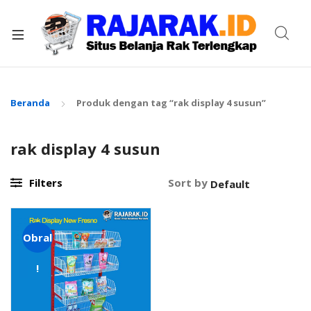
xpand
ild
enu
Beranda
Produk dengan tag “rak display 4 susun”
rak display 4 susun
Filters
Sort by
Obral
!