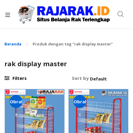
xpand
ild
enu
Beranda
Produk dengan tag “rak display master”
rak display master
Filters
Sort by
Obral
Obral
!
!