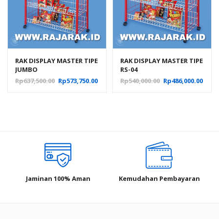
RAK DISPLAY MASTER TIPE
RAK DISPLAY MASTER TIPE
JUMBO
RS-04
Harga
Harga
Harga
Harg
Rp
637,500.00
Rp
573,750.00
Rp
540,000.00
Rp
486,000.00
aslinya
saat
aslinya
saat
adalah:
ini
adalah:
ini
Rp637,500.00.
adalah:
Rp540,000.00.
adal
Rp573,750.00.
Rp486
Jaminan 100% Aman
Kemudahan Pembayaran