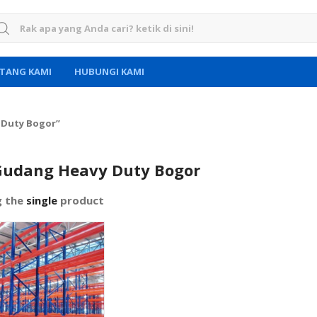
rch for:
TANG KAMI
HUBUNGI KAMI
 Duty Bogor”
Gudang Heavy Duty Bogor
g the
single
product